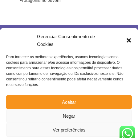
Protagonismo Juvenil
Gerenciar Consentimento de
Cookies
Para fornecer as melhores experiências, usamos tecnologias como
cookies para armazenar e/ou acessar informações do dispositivo. O
Rua Joventina da Rocha, 289 – Heliópolis
consentimento para essas tecnologias nos permitirá processar dados
Belo Horizonte – MG | Brasil.
como comportamento de navegação ou IDs exclusivos neste site. Não
consentir ou retirar o consentimento pode afetar negativamente certos
Se inscreva na nossa newsletter!
recursos e funções.
Aceitar
Negar
Enviar
Confira a nossa
Política de Privacidade
!
Ver preferências