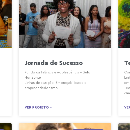
Jornada de Sucesso
T
m
Fundo da Infância e Adolescência – Belo
Con
Horizonte
Lin
Linhas de atuação: Empregabilidade e
emp
empreendedorismo.
Tec
cli
VER PROJETO >
VE