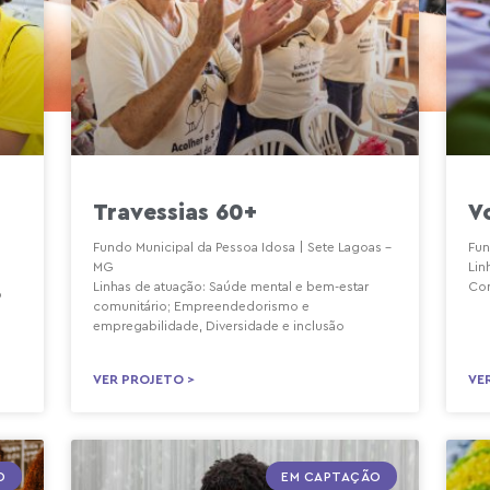
Travessias 60+
V
Fundo Municipal da Pessoa Idosa | Sete Lagoas –
Fun
MG
Lin
Linhas de atuação: Saúde mental e bem-estar
Com
o
comunitário; Empreendedorismo e
empregabilidade, Diversidade e inclusão
VER PROJETO >
VE
O
EM CAPTAÇÃO