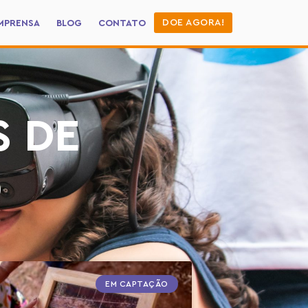
DOE AGORA!
MPRENSA
BLOG
CONTATO
S DE
O
EM CAPTAÇÃO