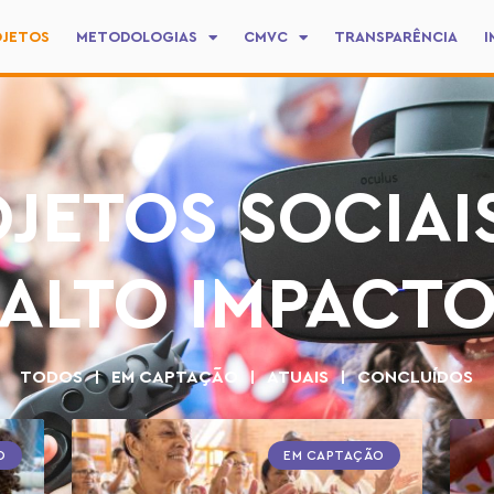
OJETOS
METODOLOGIAS
CMVC
TRANSPARÊNCIA
I
JETOS SOCIAI
ALTO IMPACT
TODOS
EM CAPTAÇÃO
ATUAIS
CONCLUÍDOS
O
EM CAPTAÇÃO