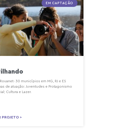
EM CAPTAÇÃO
rilhando
 Rouanet- 30 municípios em MG, RJ e ES
has de atuação: Juventudes e Protagonismo
ial; Cultura e Lazer.
R PROJETO >