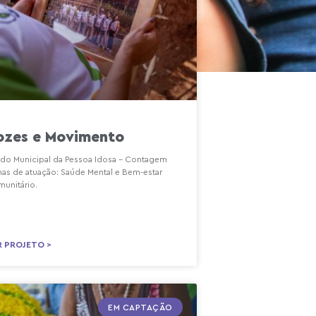
ozes e Movimento
do Municipal da Pessoa Idosa – Contagem
has de atuação: Saúde Mental e Bem-estar
unitário.
R PROJETO >
EM CAPTAÇÃO