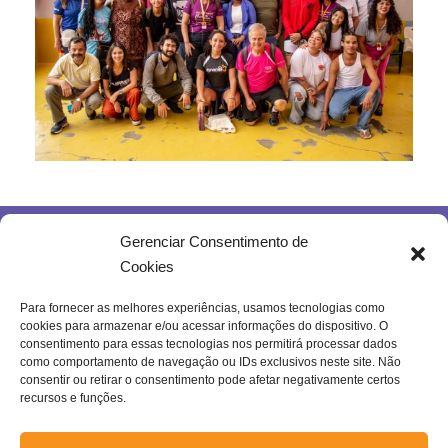
Gerenciar Consentimento de
Cookies
Para fornecer as melhores experiências, usamos tecnologias como
cookies para armazenar e/ou acessar informações do dispositivo. O
Rua Joventina da Rocha, 289 – Heliópolis
consentimento para essas tecnologias nos permitirá processar dados
Belo Horizonte – MG | Brasil.
como comportamento de navegação ou IDs exclusivos neste site. Não
consentir ou retirar o consentimento pode afetar negativamente certos
Se inscreva na nossa newsletter!
recursos e funções.