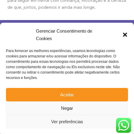
para seguir em frente com confiança, motivação e a certeza
de que, juntos, podemos ir ainda mais longe.
Gerenciar Consentimento de
Cookies
Para fornecer as melhores experiências, usamos tecnologias como
cookies para armazenar e/ou acessar informações do dispositivo. O
Rua Joventina da Rocha, 289 – Heliópolis
consentimento para essas tecnologias nos permitirá processar dados
Belo Horizonte – MG | Brasil.
como comportamento de navegação ou IDs exclusivos neste site. Não
consentir ou retirar o consentimento pode afetar negativamente certos
Se inscreva na nossa newsletter!
recursos e funções.
Aceitar
Negar
Enviar
Confira a nossa
Política de Privacidade
!
Ver preferências