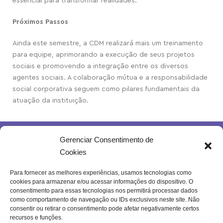
essencial para transformar realidades.
Próximos Passos
Ainda este semestre, a CDM realizará mais um treinamento
para equipe, aprimorando a execução de seus projetos
sociais e promovendo a integração entre os diversos
agentes sociais. A colaboração mútua e a responsabilidade
social corporativa seguem como pilares fundamentais da
atuação da instituição.
Gerenciar Consentimento de
Cookies
Para fornecer as melhores experiências, usamos tecnologias como
cookies para armazenar e/ou acessar informações do dispositivo. O
Rua Joventina da Rocha, 289 – Heliópolis
consentimento para essas tecnologias nos permitirá processar dados
Belo Horizonte – MG | Brasil.
como comportamento de navegação ou IDs exclusivos neste site. Não
consentir ou retirar o consentimento pode afetar negativamente certos
Se inscreva na nossa newsletter!
recursos e funções.