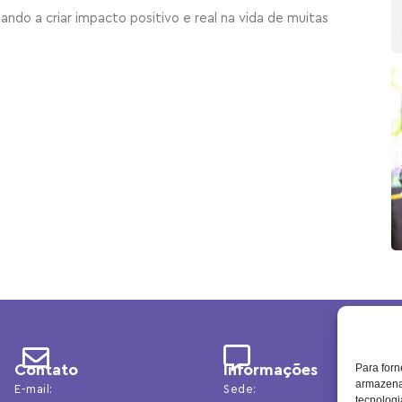
ando a criar impacto positivo e real na vida de muitas
Contato
Informações
Para forn
armazenar
E-mail:
Sede:
tecnolog