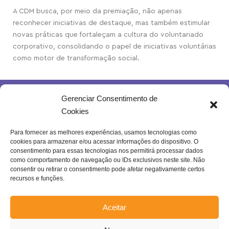
A CDM busca, por meio da premiação, não apenas
reconhecer iniciativas de destaque, mas também estimular
novas práticas que fortaleçam a cultura do voluntariado
corporativo, consolidando o papel de iniciativas voluntárias
como motor de transformação social.
Gerenciar Consentimento de
Cookies
Para fornecer as melhores experiências, usamos tecnologias como
cookies para armazenar e/ou acessar informações do dispositivo. O
Rua Joventina da Rocha, 289 – Heliópolis
consentimento para essas tecnologias nos permitirá processar dados
Belo Horizonte – MG | Brasil.
como comportamento de navegação ou IDs exclusivos neste site. Não
consentir ou retirar o consentimento pode afetar negativamente certos
Se inscreva na nossa newsletter!
recursos e funções.
Aceitar