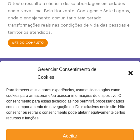
O texto ressalta a eficácia dessa abordagem em cidades
como Nova Lima, Belo Horizonte, Contagem e Sete Lagoas,
onde o engajamento comunitário tem gerado
transformações reais nas condições de vida das pessoas e
territórios atendidos.
ARTIGO COMPLETO
Gerenciar Consentimento de
Cookies
Para fornecer as melhores experiências, usamos tecnologias como
cookies para armazenar e/ou acessar informações do dispositivo. O
Rua Joventina da Rocha, 289 – Heliópolis
consentimento para essas tecnologias nos permitirá processar dados
Belo Horizonte – MG | Brasil.
como comportamento de navegação ou IDs exclusivos neste site. Não
consentir ou retirar o consentimento pode afetar negativamente certos
Se inscreva na nossa newsletter!
recursos e funções.
Aceitar