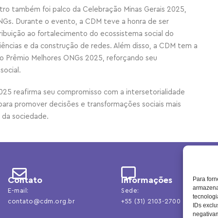
ro também foi palco da Celebração Minas Gerais 2025,
Gs. Durante o evento, a CDM teve a honra de ser
ribuição ao fortalecimento do ecossistema social do
iências e da construção de redes. Além disso, a CDM tem a
s do Prêmio Melhores ONGs 2025, reforçando seu
ocial.
25 reafirma seu compromisso com a intersetorialidade
para promover decisões e transformações sociais mais
 da sociedade.
Contato
Informações
Para forn
armazenar
E-mail:
Sede:
tecnolog
contato@cdm.org.br
+55 (31) 2103-2700
IDs exclu
negativam