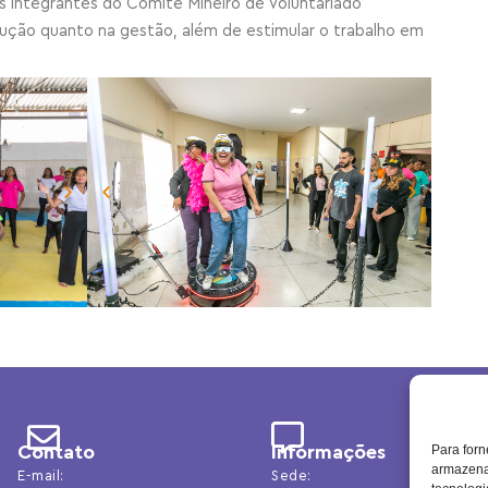
s integrantes do Comitê Mineiro de Voluntariado
ução quanto na gestão, além de estimular o trabalho em
Contato
Informações
Para forn
armazenar
E-mail:
Sede: