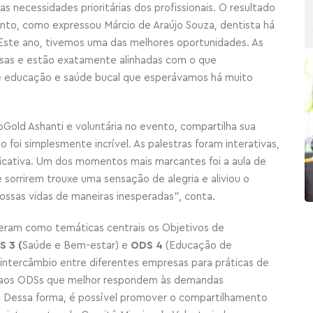
s necessidades prioritárias dos profissionais. O resultado
ento, como expressou Márcio de Araújo Souza, dentista há
“Este ano, tivemos uma das melhores oportunidades. As
osas e estão exatamente alinhadas com o que
e educação e saúde bucal que esperávamos há muito
oGold Ashanti e voluntária no evento, compartilha sua
 foi simplesmente incrível. As palestras foram interativas,
icativa. Um dos momentos mais marcantes foi a aula de
 sorrirem trouxe uma sensação de alegria e aliviou o
nossas vidas de maneiras inesperadas”, conta.
ram como temáticas centrais os Objetivos de
S 3 (
Saúde e Bem-estar) e
ODS 4
(Educação de
 intercâmbio entre diferentes empresas para práticas de
as aos ODSs que melhor respondem às demandas
. Dessa forma, é possível promover o compartilhamento