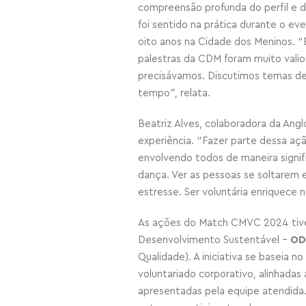
compreensão profunda do perfil e da
foi sentido na prática durante o ev
oito anos na Cidade dos Meninos. 
palestras da CDM foram muito vali
precisávamos. Discutimos temas d
tempo”, relata.
Beatriz Alves, colaboradora da Angl
experiência. “Fazer parte dessa ação
envolvendo todos de maneira signif
dança. Ver as pessoas se soltarem e
estresse. Ser voluntária enriquece 
As ações do Match CMVC 2024 tive
Desenvolvimento Sustentável
–
OD
Qualidade). A iniciativa
se baseia
no
voluntariado corporativo, alinhad
apresentadas pela equipe atendida