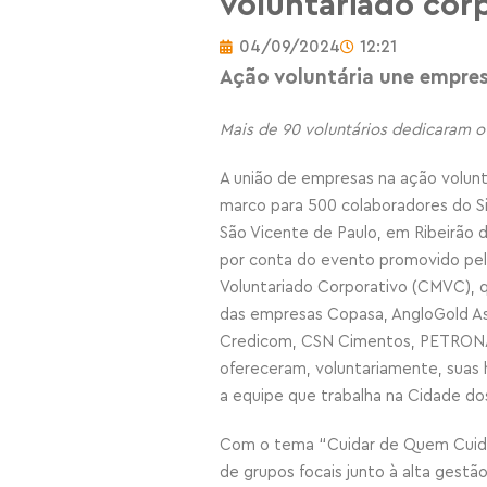
voluntariado cor
04/09/2024
12:21
Ação voluntária une empres
Mais de 90 voluntários dedicaram o
A união de empresas na ação volun
marco para 500 colaboradores do Si
São Vicente de Paulo, em Ribeirão 
por conta do evento promovido pe
Voluntariado Corporativo (CMVC)
, 
das empresas Copasa, AngloGold Asha
Credicom, CSN Cimentos, PETRONAS,
ofereceram, voluntariamente,
suas 
a equipe
que trabalha na Cidade do
Com o tema “Cuidar de Quem Cuida”
de grupos focais junto à alta gest