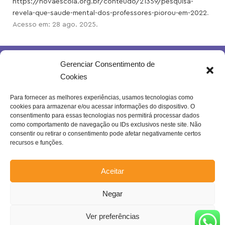
https://novaescola.org.br/conteudo/21359/pesquisa-
revela-que-saude-mental-dos-professores-piorou-em-2022
.
Acesso em: 28 ago. 2025.
Gerenciar Consentimento de
Cookies
Para fornecer as melhores experiências, usamos tecnologias como
cookies para armazenar e/ou acessar informações do dispositivo. O
Rua Joventina da Rocha, 289 – Heliópolis
consentimento para essas tecnologias nos permitirá processar dados
Belo Horizonte – MG | Brasil.
como comportamento de navegação ou IDs exclusivos neste site. Não
consentir ou retirar o consentimento pode afetar negativamente certos
Se inscreva na nossa newsletter!
recursos e funções.
Aceitar
Negar
Enviar
Confira a nossa
Política de Privacidade
!
Ver preferências