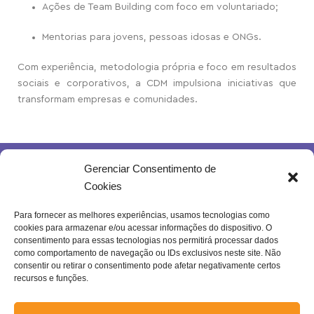
Ações de Team Building com foco em voluntariado;
Mentorias para jovens, pessoas idosas e ONGs.
Com experiência, metodologia própria e foco em resultados
sociais e corporativos, a CDM impulsiona iniciativas que
transformam empresas e comunidades.
Gerenciar Consentimento de
Cookies
Para fornecer as melhores experiências, usamos tecnologias como
cookies para armazenar e/ou acessar informações do dispositivo. O
Rua Joventina da Rocha, 289 – Heliópolis
consentimento para essas tecnologias nos permitirá processar dados
Belo Horizonte – MG | Brasil.
como comportamento de navegação ou IDs exclusivos neste site. Não
consentir ou retirar o consentimento pode afetar negativamente certos
Se inscreva na nossa newsletter!
recursos e funções.