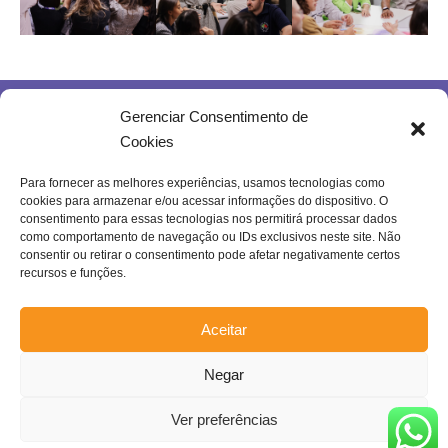
Gerenciar Consentimento de
Cookies
Para fornecer as melhores experiências, usamos tecnologias como
cookies para armazenar e/ou acessar informações do dispositivo. O
Rua Joventina da Rocha, 289 – Heliópolis
consentimento para essas tecnologias nos permitirá processar dados
Belo Horizonte – MG | Brasil.
como comportamento de navegação ou IDs exclusivos neste site. Não
consentir ou retirar o consentimento pode afetar negativamente certos
Se inscreva na nossa newsletter!
recursos e funções.
Aceitar
Negar
Enviar
Confira a nossa
Política de Privacidade
!
Ver preferências