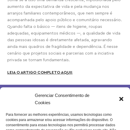
Soma-se a isso uma demanda crescente, impulsionada pelo
aumento da expectativa de vida e pela mudança nos
arranjos familiares contemporâneos, que nem sempre é
acompanhada pelo apoio público e comunitário necessário.
Quando falta o básico — itens de higiene, roupas
adequadas, equipamentos médicos —, a qualidade de vida
das pessoas idosas é diretamente afetada, agravando
ainda mais quadros de fragilidade e dependência. É nesse
cenário que projetos sociais e parcerias com a inciativa
privada se tornam fundamentais.
LEIA O ARTIGO COMPLETO AQUI!
Gerenciar Consentimento de
Cookies
Para fornecer as melhores experiências, usamos tecnologias como
cookies para armazenar e/ou acessar informações do dispositivo. O
Rua Joventina da Rocha, 289 – Heliópolis
consentimento para essas tecnologias nos permitirá processar dados
Belo Horizonte – MG | Brasil.