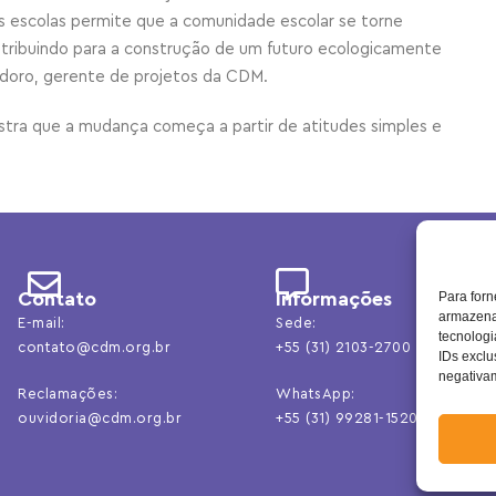
s escolas permite que a comunidade escolar se torne
ontribuindo para a construção de um futuro ecologicamente
odoro, gerente de projetos da CDM.
ra que a mudança começa a partir de atitudes simples e
Contato
Informações
Para forn
armazenar
E-mail:
Sede:
tecnolog
contato@cdm.org.br
+55 (31) 2103-2700
IDs exclu
negativam
Reclamações:
WhatsApp:
ouvidoria@cdm.org.br
+55 (31) 99281-1520