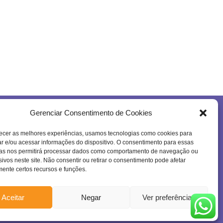
Gerenciar Consentimento de Cookies
Se inscreva na nossa newsletter!
ecer as melhores experiências, usamos tecnologias como cookies para
 e/ou acessar informações do dispositivo. O consentimento para essas
ias nos permitirá processar dados como comportamento de navegação ou
sivos neste site. Não consentir ou retirar o consentimento pode afetar
ente certos recursos e funções.
Enviar
Confira a nossa
Política de Privacidade
!
Aceitar
Negar
Ver preferências