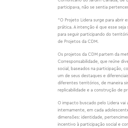
Comunitário do Jardim Canadá, de q
participava, não se sentia pertence
“O Projeto Lidera surge para abrir 
prática. A intenção é que esse seja
para seguir participando do territó
de Projetos da CDM.
Os projetos da CDM partem da met
Corresponsabilidade, que reúne div
social, baseados na participação, 
um de seus destaques e diferenciai
diferentes territórios, de maneira 
replicabilidade e a construção de p
O impacto buscado pelo Lidera vai 
internamente, em cada adolescente
dimensões: identidade, pertencimen
incentivo à participação social e co