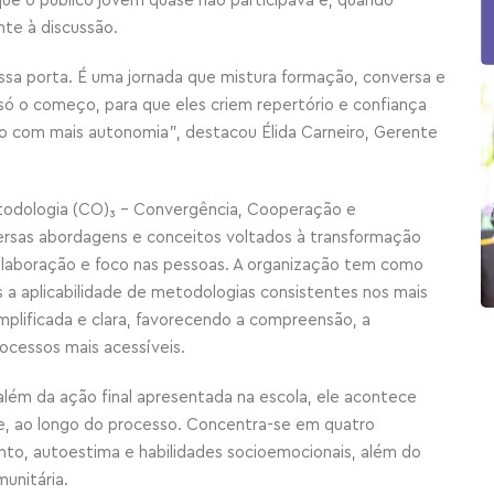
ue o público jovem quase não participava e, quando
nte à discussão.
essa porta. É uma jornada que mistura formação, conversa e
 só o começo, para que eles criem repertório e confiança
rio com mais autonomia”, destacou Élida Carneiro, Gerente
odologia (CO)₃ – Convergência, Cooperação e
ersas abordagens e conceitos voltados à transformação
colaboração e foco nas pessoas. A organização tem como
s a aplicabilidade de metodologias consistentes nos mais
simplificada e clara, favorecendo a compreensão, a
rocessos mais acessíveis.
além da ação final apresentada na escola, ele acontece
, ao longo do processo. Concentra-se em quatro
to, autoestima e habilidades socioemocionais, além do
munitária.