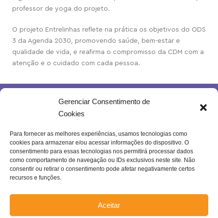
professor de yoga do projeto.
O projeto Entrelinhas reflete na prática os objetivos do ODS
3 da Agenda 2030, promovendo saúde, bem-estar e
qualidade de vida, e reafirma o compromisso da CDM com a
atenção e o cuidado com cada pessoa.
Gerenciar Consentimento de
Cookies
Para fornecer as melhores experiências, usamos tecnologias como
cookies para armazenar e/ou acessar informações do dispositivo. O
Rua Joventina da Rocha, 289 – Heliópolis
consentimento para essas tecnologias nos permitirá processar dados
Belo Horizonte – MG | Brasil.
como comportamento de navegação ou IDs exclusivos neste site. Não
consentir ou retirar o consentimento pode afetar negativamente certos
Se inscreva na nossa newsletter!
recursos e funções.
Aceitar