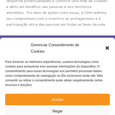
despertar potencialidades e construir uma rede de cuidado
e afeto em benefício das pessoas e dos territórios
atendidos. Por meio de ações como essas, a CDM reafirma
seu compromisso com o incentivo ao protagonismo e à
participação ativa das pessoas em todas as fases da vida.
Gerenciar Consentimento de
Cookies
Para fornecer as melhores experiências, usamos tecnologias como
cookies para armazenar e/ou acessar informações do dispositivo. O
Rua Joventina da Rocha, 289 – Heliópolis
consentimento para essas tecnologias nos permitirá processar dados
Belo Horizonte – MG | Brasil.
como comportamento de navegação ou IDs exclusivos neste site. Não
consentir ou retirar o consentimento pode afetar negativamente certos
Se inscreva na nossa newsletter!
recursos e funções.
Aceitar
Negar
Enviar