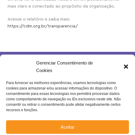
mais claro e conectado ao propósito da organização.
Acesse o relatório e saiba mais:
https://cdm.org.br/transparencia/
Gerenciar Consentimento de
Cookies
Para fornecer as melhores experiências, usamos tecnologias como
cookies para armazenar e/ou acessar informações do dispositivo. O
Rua Joventina da Rocha, 289 – Heliópolis
consentimento para essas tecnologias nos permitirá processar dados
Belo Horizonte – MG | Brasil.
como comportamento de navegação ou IDs exclusivos neste site. Não
consentir ou retirar o consentimento pode afetar negativamente certos
Se inscreva na nossa newsletter!
recursos e funções.
Aceitar