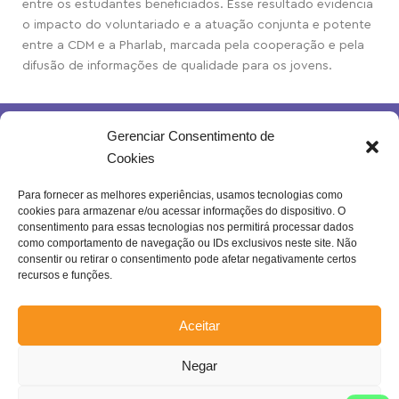
entre os estudantes beneficiados. Esse resultado evidencia
o impacto do voluntariado e a atuação conjunta e potente
entre a CDM e a Pharlab, marcada pela cooperação e pela
difusão de informações de qualidade para os jovens.
Gerenciar Consentimento de
Cookies
Para fornecer as melhores experiências, usamos tecnologias como
cookies para armazenar e/ou acessar informações do dispositivo. O
Rua Joventina da Rocha, 289 – Heliópolis
consentimento para essas tecnologias nos permitirá processar dados
Belo Horizonte – MG | Brasil.
como comportamento de navegação ou IDs exclusivos neste site. Não
consentir ou retirar o consentimento pode afetar negativamente certos
Se inscreva na nossa newsletter!
recursos e funções.
Aceitar
Negar
Enviar
Confira a nossa
Política de Privacidade
!