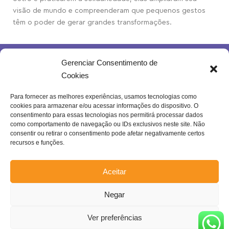
visão de mundo e compreenderam que pequenos gestos
têm o poder de gerar grandes transformações.
Gerenciar Consentimento de
Cookies
Para fornecer as melhores experiências, usamos tecnologias como
cookies para armazenar e/ou acessar informações do dispositivo. O
Rua Joventina da Rocha, 289 – Heliópolis
consentimento para essas tecnologias nos permitirá processar dados
Belo Horizonte – MG | Brasil.
como comportamento de navegação ou IDs exclusivos neste site. Não
consentir ou retirar o consentimento pode afetar negativamente certos
Se inscreva na nossa newsletter!
recursos e funções.
Aceitar
Negar
Enviar
Confira a nossa
Política de Privacidade
!
Ver preferências