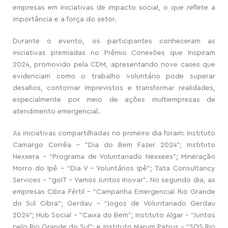
empresas em iniciativas de impacto social, o que reflete a
importância e a força do setor.
Durante o evento, os participantes conheceram as
iniciativas premiadas no Prêmio Conexões que Inspiram
2024,
promovido pela CDM,
apresentando nove cases que
evidenciam como o trabalho voluntário pode superar
desafios, contornar imprevistos e transformar realidades,
especialmente por meio de ações multiempresas de
atendimento emergencial.
As iniciativas compartilhadas no primeiro dia foram: Instituto
Camargo Corrêa – “Dia do Bem Fazer 2024”; Instituto
Nexxera – “Programa de Voluntariado Nexxees”; Mineração
Morro do Ipê – “Dia V – Voluntários Ipê”; Tata Consultancy
Services – “goIT – Vamos Juntos Inovar”. No segundo dia, as
empresas Cibra Fértil – “Campanha Emergencial Rio Grande
do Sul Cibra”; Gerdau – “Jogos de Voluntariado Gerdau
2024”; Hub Social – “Caixa do Bem”; Instituto Algar – “Juntos
pelo Rio Grande do Sul”; e Instituto Marum Patrus – “SOS Rio