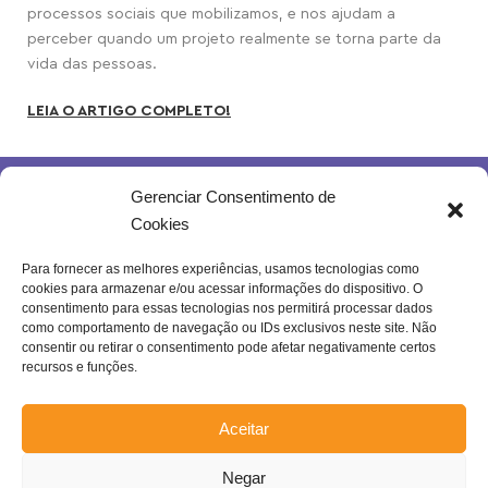
processos sociais que mobilizamos, e nos ajudam a
perceber quando um projeto realmente se torna parte da
vida das pessoas.
LEIA O ARTIGO COMPLETO!
Gerenciar Consentimento de
Cookies
Para fornecer as melhores experiências, usamos tecnologias como
cookies para armazenar e/ou acessar informações do dispositivo. O
Rua Joventina da Rocha, 289 – Heliópolis
consentimento para essas tecnologias nos permitirá processar dados
Belo Horizonte – MG | Brasil.
como comportamento de navegação ou IDs exclusivos neste site. Não
consentir ou retirar o consentimento pode afetar negativamente certos
Se inscreva na nossa newsletter!
recursos e funções.
Aceitar
Negar
Enviar