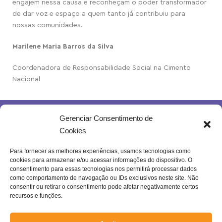
engajem nessa causa e reconheçam o poder transformador
de dar voz e espaço a quem tanto já contribuiu para
nossas comunidades.
Marilene Maria Barros da Silva
Coordenadora de Responsabilidade Social na Cimento
Nacional
Gerenciar Consentimento de
Cookies
Para fornecer as melhores experiências, usamos tecnologias como
cookies para armazenar e/ou acessar informações do dispositivo. O
Rua Joventina da Rocha, 289 – Heliópolis
consentimento para essas tecnologias nos permitirá processar dados
Belo Horizonte – MG | Brasil.
como comportamento de navegação ou IDs exclusivos neste site. Não
consentir ou retirar o consentimento pode afetar negativamente certos
Se inscreva na nossa newsletter!
recursos e funções.