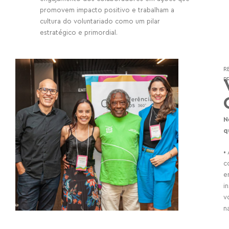
promovem impacto positivo e trabalham a
cultura do voluntariado como um pilar
estratégico e primordial.
R
P
N
q
•
c
e
i
v
n