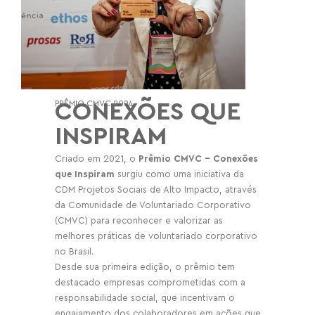
PRÊMIO CMVC 2024
CONEXÕES QUE
INSPIRAM
Criado em 2021, o
Prêmio CMVC – Conexões
que Inspiram
surgiu como uma iniciativa da
CDM Projetos Sociais de Alto Impacto, através
da Comunidade de Voluntariado Corporativo
(CMVC) para reconhecer e valorizar as
melhores práticas de voluntariado corporativo
no Brasil.
Desde sua primeira edição, o prêmio tem
destacado empresas comprometidas com a
responsabilidade social, que incentivam o
engajamento dos colaboradores em ações que