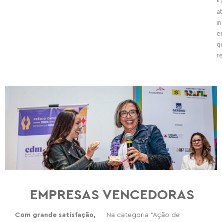
•
a
i
e
q
r
EMPRESAS VENCEDORAS
Com grande satisfação,
Na categoria “Ação de