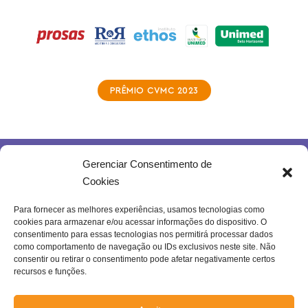
APOIO
PRÊMIO CVMC 2023
Gerenciar Consentimento de
Cookies
Para fornecer as melhores experiências, usamos tecnologias como
cookies para armazenar e/ou acessar informações do dispositivo. O
Rua Joventina da Rocha, 289 – Heliópolis
consentimento para essas tecnologias nos permitirá processar dados
Belo Horizonte – MG | Brasil.
como comportamento de navegação ou IDs exclusivos neste site. Não
consentir ou retirar o consentimento pode afetar negativamente certos
Se inscreva na nossa newsletter!
recursos e funções.