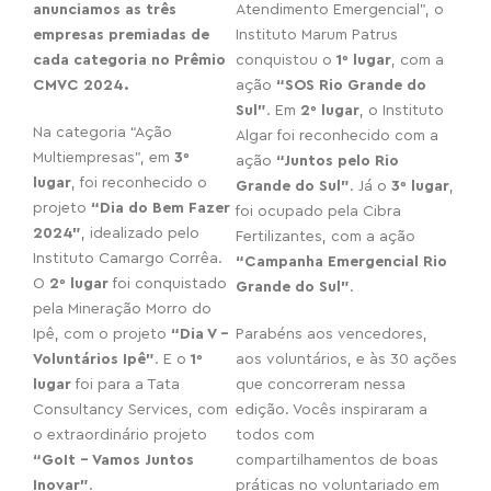
anunciamos as três
Atendimento Emergencial”, o
empresas premiadas de
Instituto Marum Patrus
cada categoria no Prêmio
conquistou o
1º lugar
, com a
CMVC 2024.
ação
“SOS Rio Grande do
Sul”
. Em
2º lugar
, o Instituto
Na categoria “Ação
Algar foi reconhecido com a
Multiempresas”, em
3º
ação
“Juntos pelo Rio
lugar
, foi reconhecido o
Grande do Sul”
. Já o
3º lugar
,
projeto
“Dia do Bem Fazer
foi ocupado pela Cibra
2024”
, idealizado pelo
Fertilizantes, com a ação
Instituto Camargo Corrêa.
“Campanha Emergencial Rio
O
2º lugar
foi conquistado
Grande do Sul”
.
pela Mineração Morro do
Ipê, com o projeto
“Dia V –
Parabéns aos vencedores,
Voluntários Ipê”
. E o
1º
aos voluntários, e às 30 ações
lugar
foi para a Tata
que concorreram nessa
Consultancy Services, com
edição. Vocês inspiraram a
o extraordinário projeto
todos com
“GoIt – Vamos Juntos
compartilhamentos de boas
Inovar”
.
práticas no voluntariado em