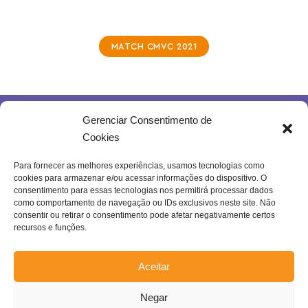
MATCH CMVC 2021
Gerenciar Consentimento de
Cookies
Para fornecer as melhores experiências, usamos tecnologias como
cookies para armazenar e/ou acessar informações do dispositivo. O
Rua Joventina da Rocha, 289 – Heliópolis
consentimento para essas tecnologias nos permitirá processar dados
Belo Horizonte – MG | Brasil.
como comportamento de navegação ou IDs exclusivos neste site. Não
consentir ou retirar o consentimento pode afetar negativamente certos
Se inscreva na nossa newsletter!
recursos e funções.
Aceitar
Negar
Enviar