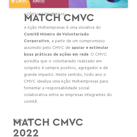
AÇÕES MULTIEMPRESAS
MATCH CMVC
A Ação
Multiempresas
é uma iniciativa do
Comitê Mineiro de Voluntariado
Corporativo
, a partir de um compromisso
assumido pelo CMVC de
apoiar e estimular
boas práticas de ações em rede
. O CMVC
acredita que o voluntariado realizado em
conjunto é sempre positivo, agregador e de
grande impacto. Neste sentido, todo ano o
CMVC idealiza uma Ação
Multiempresas
para
fomentar a responsabilidade social
colaborativa entre as empresas integrantes do
comitê.
MATCH CMVC
SAIBA MAIS
2022