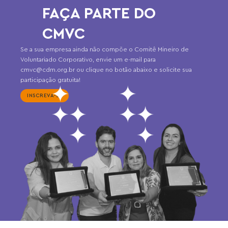
FAÇA PARTE DO
CMVC
Se a sua empresa ainda não compõe o Comitê Mineiro de
Voluntariado Corporativo, envie um e-mail para
cmvc@cdm.org.br ou clique no botão abaixo e solicite sua
participação gratuita!
INSCREVA-SE