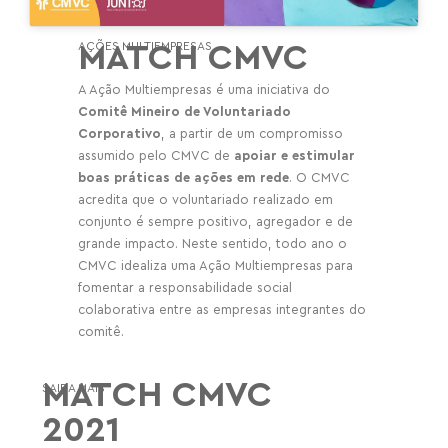
AÇÕES MULTIEMPRESAS
MATCH CMVC
A Ação
Multiempresas
é uma iniciativa do
Comitê Mineiro de Voluntariado
Corporativo
, a partir de um compromisso
assumido pelo CMVC de
apoiar e estimular
boas práticas de ações em rede
. O CMVC
acredita que o voluntariado realizado em
conjunto é sempre positivo, agregador e de
grande impacto. Neste sentido, todo ano o
CMVC idealiza uma Ação
Multiempresas
para
fomentar a responsabilidade social
colaborativa entre as empresas integrantes do
comitê.
MATCH CMVC
SAIBA MAIS
2021