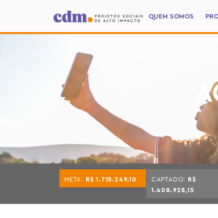
QUEM SOMOS
PR
A
META:
R$ 1.715.249,10
CAPTADO:
R$
1.408.928,15