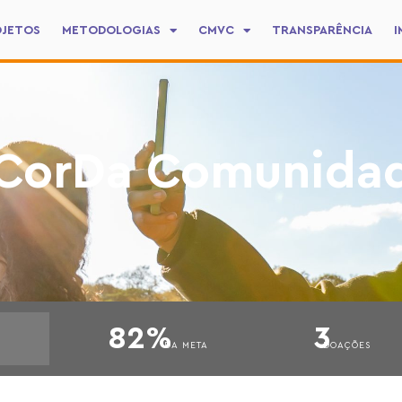
OJETOS
METODOLOGIAS
CMVC
TRANSPARÊNCIA
I
CorDa Comunida
82%
3
DA META
DOAÇÕES