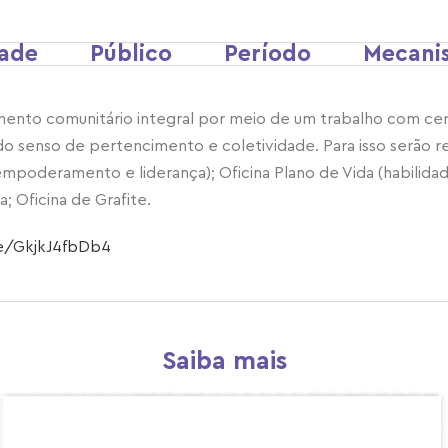
dade
Público
Período
Mecani
imento comunitário integral por meio de um trabalho com ce
e do senso de pertencimento e coletividade. Para isso serão
empoderamento e liderança); Oficina Plano de Vida (habilida
; Oficina de Grafite.
be/GkjkJ4fbDb4
Saiba mais