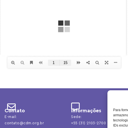
Contato
Informações
Para forn
armazenar
E-mail:
Sede:
tecnolog
contato@cdm.org.br
+55 (31) 2103-2700
IDs exclu